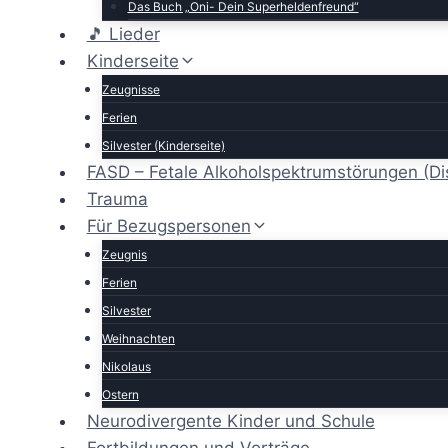
Das Buch „Oni- Dein Superheldenfreund“
🎵 Lieder
Kinderseite
Zeugnisse
Ferien
Silvester (Kinderseite)
FASD – Fetale Alkoholspektrumstörungen (Di
Trauma
Für Bezugspersonen
Zeugnis
Ferien
Silvester
Weihnachten
Nikolaus
Ostern
Neurodivergente Kinder und Schule