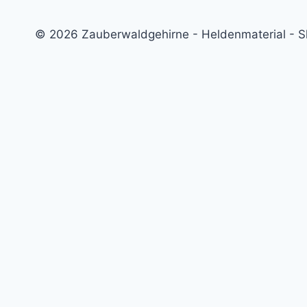
© 2026 Zauberwaldgehirne - Heldenmaterial - 
Startseite
Willkommen bei Zauberwaldgehirne
Ein Blick hinter die Kulissen
🛒 Online Shop Zauberwaldgehirne
Untermenü
Aktuelles
umschalten
Zeugnisse
Neue Ausmalbilder für die Ferien
Ankündigungen
Hitze bei neurodivergenten Kindern
Warum sieht der Plüsch-Oni etwas anders aus als Oni im Buc
Online Shop
Untermenü
Heldenmaterial für besondere Kinder