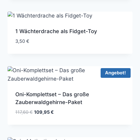
1 Wächterdrache als Fidget-Toy
3,50
€
Angebot!
Oni-Komplettset – Das große
Zauberwaldgehirne-Paket
Ursprünglicher
Aktueller
117,60
€
109,95
€
Preis
Preis
war:
ist:
117,60 €
109,95 €.