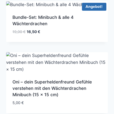
Angebot!
Bundle-Set: Minibuch & alle 4
Wächterdrachen
Ursprünglicher
Aktueller
19,00
€
16,50
€
Preis
Preis
war:
ist:
19,00 €
16,50 €.
Oni – dein Superheldenfreund Gefühle
verstehen mit den Wächterdrachen
Minibuch (15 × 15 cm)
5,00
€