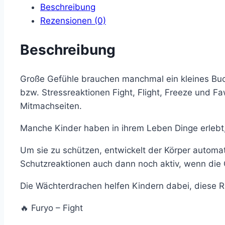
Beschreibung
Gefühle
Rezensionen (0)
verstehen
mit
Beschreibung
den
Wächterdrachen
Minibuch
Große Gefühle brauchen manchmal ein kleines Buch.
(15
bzw. Stressreaktionen Fight, Flight, Freeze und Fa
×
Mitmachseiten.
15
Manche Kinder haben in ihrem Leben Dinge erlebt, 
cm)
Menge
Um sie zu schützen, entwickelt der Körper automa
Schutzreaktionen auch dann noch aktiv, wenn die G
Die Wächterdrachen helfen Kindern dabei, diese R
🔥 Furyo – Fight