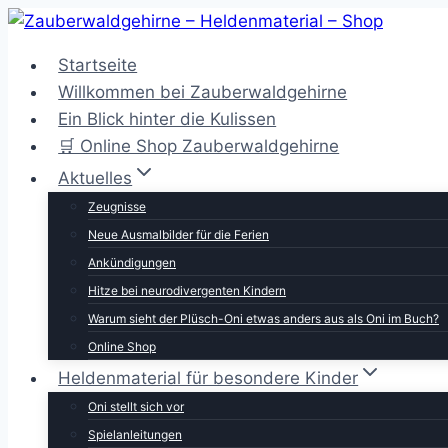
Zum
Inhalt
Startseite
springen
Willkommen bei Zauberwaldgehirne
Ein Blick hinter die Kulissen
🛒 Online Shop Zauberwaldgehirne
Aktuelles
Zeugnisse
Neue Ausmalbilder für die Ferien
Ankündigungen
Hitze bei neurodivergenten Kindern
Warum sieht der Plüsch-Oni etwas anders aus als Oni im Buch?
Online Shop
Heldenmaterial für besondere Kinder
Oni stellt sich vor
Spielanleitungen