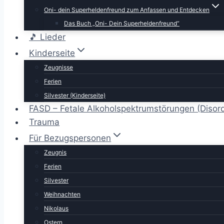
Oni- dein Superheldenfreund zum Anfassen und Entdecken
Das Buch „Oni- Dein Superheldenfreund“
🎵 Lieder
Kinderseite
Zeugnisse
Ferien
Silvester (Kinderseite)
FASD – Fetale Alkoholspektrumstörungen (Disor
Trauma
Für Bezugspersonen
Zeugnis
Ferien
Silvester
Weihnachten
Nikolaus
Ostern