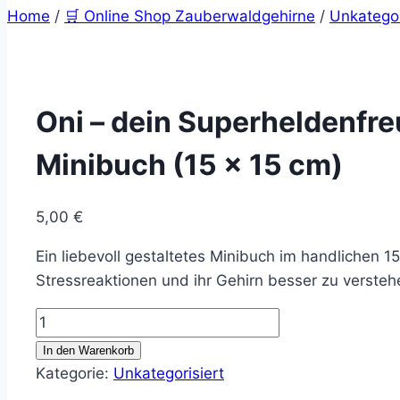
Home
/
🛒 Online Shop Zauberwaldgehirne
/
Unkategor
Oni – dein Superheldenfr
Minibuch (15 × 15 cm)
5,00
€
Ein liebevoll gestaltetes Minibuch im handlichen 
Stressreaktionen und ihr Gehirn besser zu versteh
Oni
–
In den Warenkorb
dein
Kategorie:
Unkategorisiert
Superheldenfreund