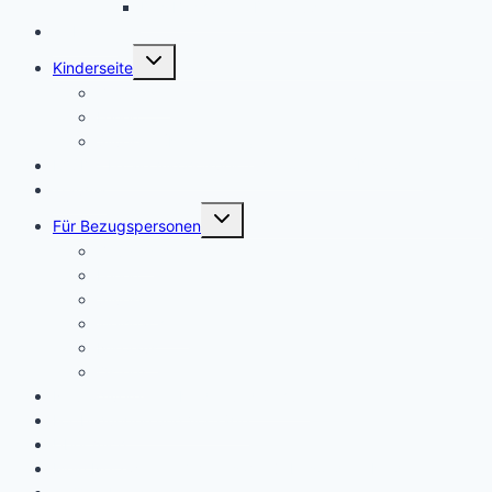
Das Buch „Oni- Dein Superheldenfreund“
🎵 Lieder
Untermenü
Kinderseite
umschalten
Zeugnisse
Ferien
Silvester (Kinderseite)
FASD – Fetale Alkoholspektrumstörungen (Disorder)
Trauma
Untermenü
Für Bezugspersonen
umschalten
Zeugnis
Ferien
Silvester
Weihnachten
Nikolaus
Ostern
Neurodivergente Kinder und Schule
Fortbildungen und Vorträge
Über mich
Mein Netzwerk – Gemeinsam für besondere Kinder