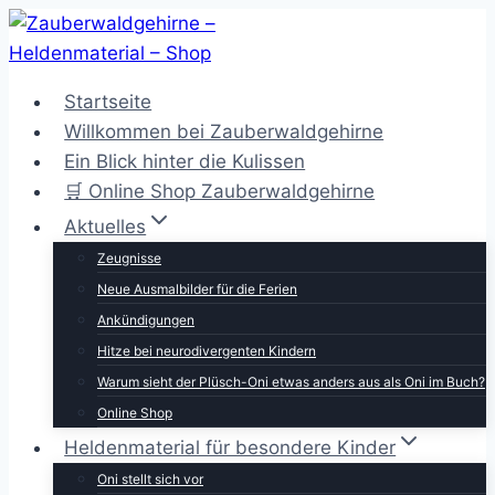
Zum
Inhalt
springen
Startseite
Willkommen bei Zauberwaldgehirne
Ein Blick hinter die Kulissen
🛒 Online Shop Zauberwaldgehirne
Aktuelles
Zeugnisse
Neue Ausmalbilder für die Ferien
Ankündigungen
Hitze bei neurodivergenten Kindern
Warum sieht der Plüsch-Oni etwas anders aus als Oni im Buch?
Online Shop
Heldenmaterial für besondere Kinder
Oni stellt sich vor