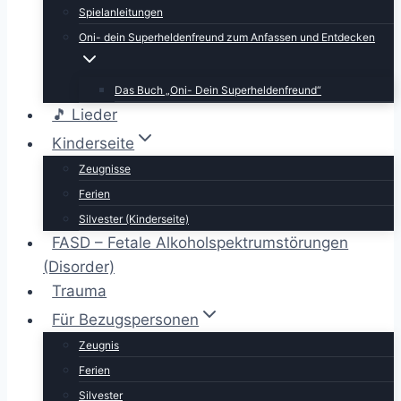
Spielanleitungen
Oni- dein Superheldenfreund zum Anfassen und Entdecken
Das Buch „Oni- Dein Superheldenfreund“
🎵 Lieder
Kinderseite
Zeugnisse
Ferien
Silvester (Kinderseite)
FASD – Fetale Alkoholspektrumstörungen
(Disorder)
Trauma
Für Bezugspersonen
Zeugnis
Ferien
Silvester