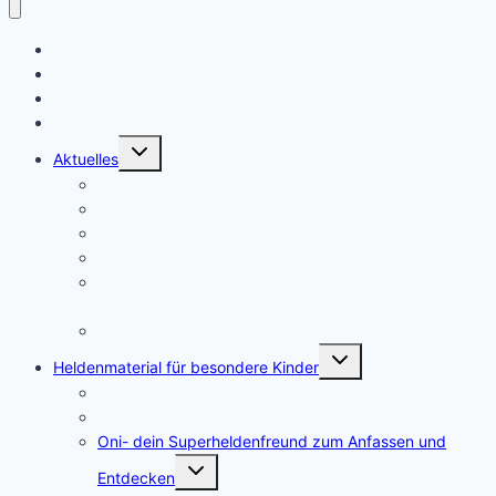
Startseite
Willkommen bei Zauberwaldgehirne
Ein Blick hinter die Kulissen
🛒 Online Shop Zauberwaldgehirne
Untermenü
Aktuelles
umschalten
Zeugnisse
Neue Ausmalbilder für die Ferien
Ankündigungen
Hitze bei neurodivergenten Kindern
Warum sieht der Plüsch-Oni etwas anders aus als Oni
im Buch?
Online Shop
Untermenü
Heldenmaterial für besondere Kinder
umschalten
Oni stellt sich vor
Spielanleitungen
Oni- dein Superheldenfreund zum Anfassen und
Untermenü
Entdecken
umschalten