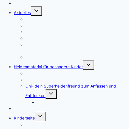
🛒 Online Shop Zauberwaldgehirne
Untermenü
Aktuelles
umschalten
Zeugnisse
Neue Ausmalbilder für die Ferien
Ankündigungen
Hitze bei neurodivergenten Kindern
Warum sieht der Plüsch-Oni etwas anders aus als Oni
im Buch?
Online Shop
Untermenü
Heldenmaterial für besondere Kinder
umschalten
Oni stellt sich vor
Spielanleitungen
Oni- dein Superheldenfreund zum Anfassen und
Untermenü
Entdecken
umschalten
Das Buch „Oni- Dein Superheldenfreund“
🎵 Lieder
Untermenü
Kinderseite
umschalten
Zeugnisse