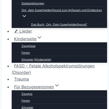
Spielanleitungen
Oni- dein Superheldenfreund zum Anfassen und Entdecken
Das Buch „Oni- Dein Superheldenfreund“
🎵 Lieder
Kinderseite
Zeugnisse
Ferien
Silvester (Kinderseite)
FASD – Fetale Alkoholspektrumstörungen
(Disorder)
Trauma
Für Bezugspersonen
Zeugnis
Ferien
Silvester