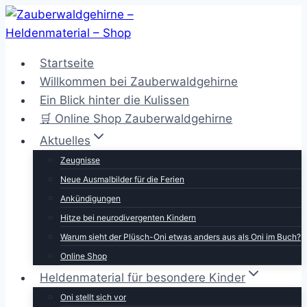
Zum
Inhalt
springen
Startseite
Willkommen bei Zauberwaldgehirne
Ein Blick hinter die Kulissen
🛒 Online Shop Zauberwaldgehirne
Aktuelles
Zeugnisse
Neue Ausmalbilder für die Ferien
Ankündigungen
Hitze bei neurodivergenten Kindern
Warum sieht der Plüsch-Oni etwas anders aus als Oni im Buch?
Online Shop
Heldenmaterial für besondere Kinder
Oni stellt sich vor